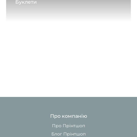
Буклети
Про компанію
Про Прінтшоп
Блог Прінтшоп