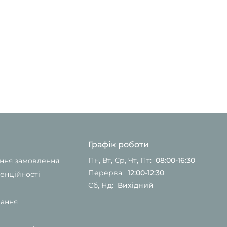
Графік роботи
Пн, Вт, Ср, Чт, Пт:
08:00-16:30
ання замовлення
Перерва:
12:00-12:30
енційності
Сб, Нд:
Вихідний
вання