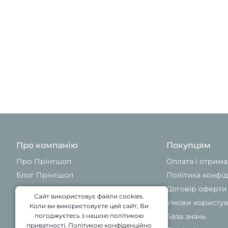
Про компанію
Покупцям
Про Прінтшоп
Оплата і отрим
Блог Прінтшоп
Політика конфід
Контакти Прінтшоп
Договір оферти
Сайт використовує файли cookies.
Умови користу
Коли ви використовуєте цей сайт, Ви
База знань
погоджуєтесь з нашою політикою
приватності.
Політикою конфіденційно