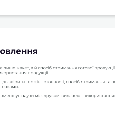
мовлення
ише макет, а й спосіб отримання готової продукції. 
икористання продукції.
дь звірити термін готовності, спосіб отримання та о
 точками.
зменшує паузи між друком, видачею і використання