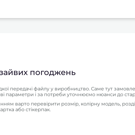
 зайвих погоджень
кої передачі файлу у виробництво. Саме тут замовлен
ві параметри і за потреби уточнюємо нюанси до стар
ям варто перевірити розмір, колірну модель, розділь
картка або стікерпак.