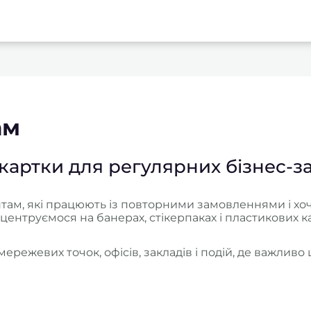
ам
 картки для регулярних бізнес-з
ам, які працюють із повторними замовленнями і хочут
центруємося на банерах, стікерпаках і пластикових кар
 мережевих точок, офісів, закладів і подій, де важл