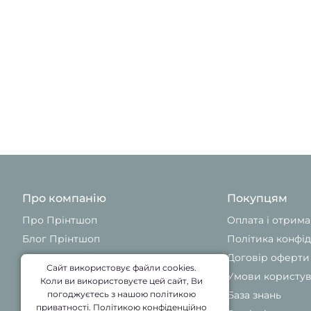
Про компанію
Покупцям
Про Прінтшоп
Оплата і отрим
Блог Прінтшоп
Політика конфід
Контакти Прінтшоп
Договір оферти
Сайт використовує файли cookies.
Умови користу
Коли ви використовуєте цей сайт, Ви
База знань
погоджуєтесь з нашою політикою
приватності.
Політикою конфіденційно