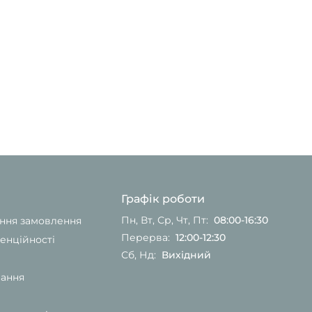
Графік роботи
Пн, Вт, Ср, Чт, Пт:
08:00-16:30
ання замовлення
Перерва:
12:00-12:30
енційності
Сб, Нд:
Вихідний
вання